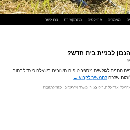
ים
מאמרים
פרויקטים
מהתקשורת
צרו קשר
נכון לבניית בית חדש?
יה
ייה נותנים לגולשים מספר טיפים חשובים בשאלה כיצד לבחור
לומות שלכם
להמשיך לקרוא
←
על
דריכל
,
אדריכלות
,
לוקי בנייה
,
משרד אדריכלים
|
סגור לתגובות
איך
לבחור
את
האדריכל
הנכון
לבניית
בית
חדש?