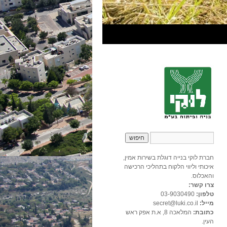
חברת לוקי בנייה דוגלת בשירות אמין,
איכותי וליווי הלקוח בתהליכי הרכישה
והאכלוס.
צרו קשר:
טלפון:
03-9030490
מייל:
secret@luki.co.il
כתובת:
המלאכה 8, א.ת אפק ראש
העין.