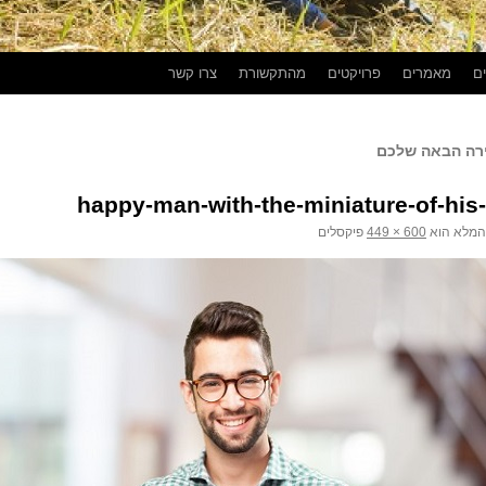
ים
מאמרים
פרויקטים
מהתקשורת
צרו קשר
רה הבאה שלכם
happy-man-with-the-miniature-of-his
המלא הוא
600 × 449
פיקסלים