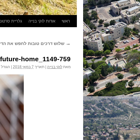
ראשי
אודות לוקי בנייה
גלריית סרטונ
→
שלוש דרכים טובות לחפש את הדי
-future-home_1149-759
מאת
לוקי בנייה
|
תאריך
7 במאי 2018
|
הגודל 