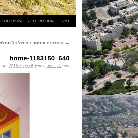
ראשי
אודות לוקי בנייה
גלריית סרטונ
→
היתרונות והחסרונות של כל מסלו
home-1183150_640
מאת
לוקי בנייה
|
תאריך
8 באפריל 2018
|
הגוד